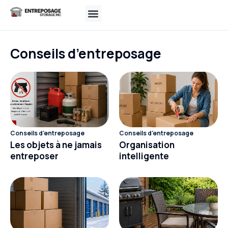
Unités & tarifs
Comment ça fonctionne ?
Où nous trouver ?
Nous joindre
Conseils d’entreposage
Conseils d'entreposage
Conseils d'entreposage
Les objets à ne jamais
Organisation
entreposer
intelligente