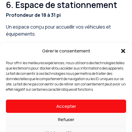
6. Espace de stationnement
Profondeur de 18 à 31 pi
Un espace conçu pour accueillir vos véhicules et
équipements.
Idéal pour stationner :
Gérer le consentement
Voiture
Pour offrir les meilleures expériences, nous utilisons des technologies telles
Camion
que les témoins pour stocker et/ou accéder aux informations des appareils.
Remorque
Le fait de consentir à ces technologies nous permettra de traiter des
Roulotte
données telles que le comportement de navigation ou les ID uniques sur ce
site. Le fait de ne pas consentir ou de retirer son consentement peut avoir un
VR
effet négatif sur certaines caractéristiques et fonctions.
Bateau
Accepter
Refuser